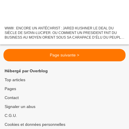
WWIII : ENCORE UN ANTÉCHRIST : JARED KUSHNER LE DEAL DU
SIÈCLE DE SATAN-LUCIFER. OU COMMENT UN PRESIDENT FAIT DU
BUSINESS AU MOYEN ORIENT SOUS SA CARAPACE D’ÉLU DU PEUPLE
AMÉRICAIN. CONFUSION DES GENRES DIRAIT CONFUCIUS. LE DEAL
DU SIÈCLE N'EST RIEN D'AUTRE...
Page suivante >
Hébergé par Overblog
Top articles
Pages
Contact
Signaler un abus
C.G.U.
Cookies et données personnelles