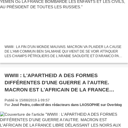
WWIII : LA FIN D'UN MONDE MAUVAIS. MACRON VA PLAIDER LA CAUSE
DE L'AMI COMMUN BEN SALMANE QUI VIENT DE SE VOIR ATTAQUER
LES CHAMPS PÉTROLIERS DE L'ARABIE SAOUDITE ET D'ARAMCO PAR
LE YÉMEN Où LA FRANCE BOMBARDE LES ENFANTS ET LES CIVILS, AU
PRÉSIDENT DE...
WWIII : L'APARTHEID A DES FORMES
DIFFÉRENTES D'UNE GUERRE A l'AUTRE.
MACRON EST L'AFRICAIN DE LA FRANCE
LIBRE DÉLAISSANT LES NOIRS AUX CORPS
Publié le 15/08/2019 à 09:57
D’ÉBÈNE POUR DEUX NOIRS CHOCOLAT QUI
Par
José Pedro, collectif des rédacteurs dans LAOSOPHIE sur Overblog
N'ONT RIEN A VOIR DANS LE DÉBARQUEMENT
DE PROVENCE. UN HOMMAGE POSTHUME
AUX GOUMIERS, SPAHIS ET TIRAILLEURS QUI