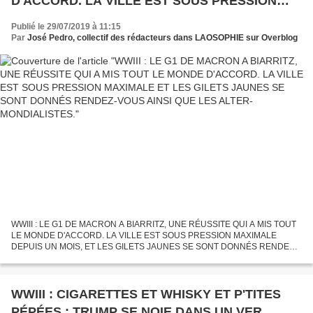
D'ACCORD. LA VILLE EST SOUS PRESSION
MAXIMALE ET LES GILETS JAUNES SE SONT
Publié le 29/07/2019 à 11:15
DONNÉS RENDEZ-VOUS AINSI QUE LES
Par
José Pedro, collectif des rédacteurs dans LAOSOPHIE sur Overblog
ALTER-MONDIALISTES.
WWIII : LE G1 DE MACRON A BIARRITZ, UNE RÉUSSITE QUI A MIS TOUT
LE MONDE D'ACCORD. LA VILLE EST SOUS PRESSION MAXIMALE
DEPUIS UN MOIS, ET LES GILETS JAUNES SE SONT DONNÉS RENDEZ-
VOUS AINSI QUE LES ALTER-MONDIALISTES. UNE BONNE AFFAIRE
POUR LA VILLE DE...
WWIII : CIGARETTES ET WHISKY ET P'TITES
PÉPÉES : TRUMP SE NOIE DANS UN VER