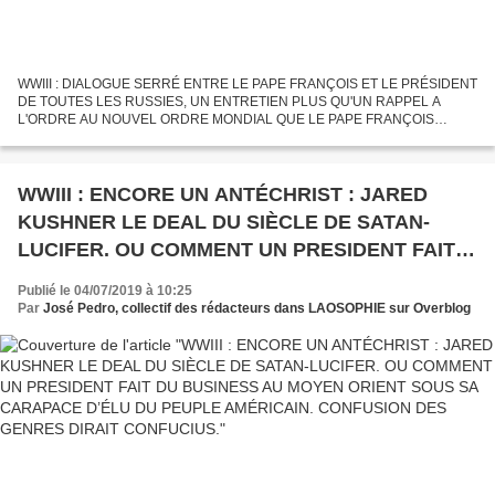
WWIII : DIALOGUE SERRÉ ENTRE LE PAPE FRANÇOIS ET LE PRÉSIDENT
DE TOUTES LES RUSSIES, UN ENTRETIEN PLUS QU'UN RAPPEL A
L'ORDRE AU NOUVEL ORDRE MONDIAL QUE LE PAPE FRANÇOIS
INCARNE PAR LE BAISE MAIN AU ROTHSCHILD ET A GEORGE SOROS.
POUTINE TOUJOURS EN RETARD...
WWIII : ENCORE UN ANTÉCHRIST : JARED
KUSHNER LE DEAL DU SIÈCLE DE SATAN-
LUCIFER. OU COMMENT UN PRESIDENT FAIT
DU BUSINESS AU MOYEN ORIENT SOUS SA
Publié le 04/07/2019 à 10:25
CARAPACE D’ÉLU DU PEUPLE AMÉRICAIN.
Par
José Pedro, collectif des rédacteurs dans LAOSOPHIE sur Overblog
CONFUSION DES GENRES DIRAIT CONFUCIUS.