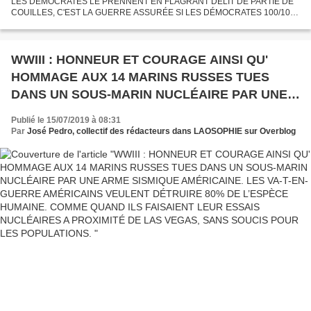
LES DÉMOCRATES LE PRENNENT EN FLAGRANT DÉLIT DE PARTIE DE
COUILLES, C'EST LA GUERRE ASSURÉE SI LES DÉMOCRATES 100/100
PRO SIONISTES, ARRIVENT AUX AFFAIRES, BIEN QUE CE NE SOIT PAS
MERVEILLEUX...
WWIII : HONNEUR ET COURAGE AINSI QU'
HOMMAGE AUX 14 MARINS RUSSES TUES
DANS UN SOUS-MARIN NUCLÉAIRE PAR UNE
ARME SISMIQUE AMÉRICAINE. LES VA-T-EN-
Publié le 15/07/2019 à 08:31
GUERRE AMÉRICAINS VEULENT DÉTRUIRE
Par
José Pedro, collectif des rédacteurs dans LAOSOPHIE sur Overblog
80% DE L’ESPÈCE HUMAINE. COMME QUAND
ILS FAISAIENT LEUR ESSAIS NUCLÉAIRES A
PROXIMITÉ DE LAS VEGAS, SANS SOUCIS
POUR LES POPULATIONS.