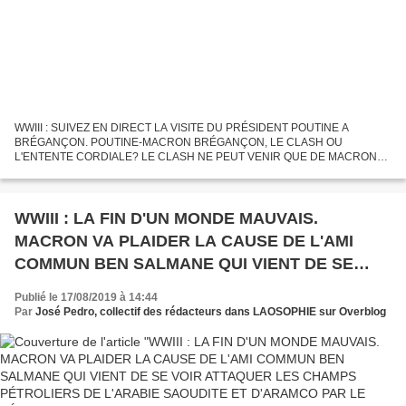
WWIII : SUIVEZ EN DIRECT LA VISITE DU PRÉSIDENT POUTINE A
BRÉGANÇON. POUTINE-MACRON BRÉGANÇON, LE CLASH OU
L'ENTENTE CORDIALE? LE CLASH NE PEUT VENIR QUE DE MACRON
QUI S'EMPORTE POUR UN RIEN S'IL SE FAIT DÉSTABILISER COMME
L'AVAIT ÉTÉ SARKOZY! POUR POUTINE...
WWIII : LA FIN D'UN MONDE MAUVAIS.
MACRON VA PLAIDER LA CAUSE DE L'AMI
COMMUN BEN SALMANE QUI VIENT DE SE
VOIR ATTAQUER LES CHAMPS PÉTROLIERS
Publié le 17/08/2019 à 14:44
DE L'ARABIE SAOUDITE ET D'ARAMCO PAR LE
Par
José Pedro, collectif des rédacteurs dans LAOSOPHIE sur Overblog
YÉMEN Où LA FRANCE BOMBARDE LES
ENFANTS ET LES CIVILS, AU PRÉSIDENT DE
TOUTES LES RUSSIES.