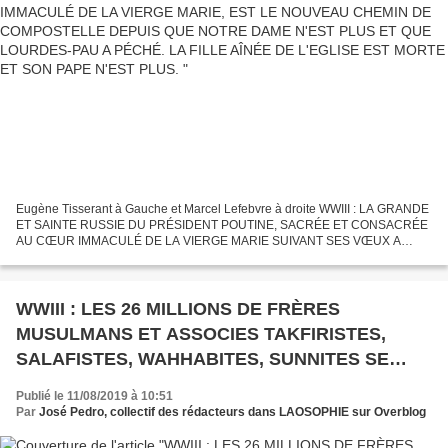
SON PAPE N'EST PLUS.
Eugène Tisserant à Gauche et Marcel Lefebvre à droite WWIII : LA GRANDE
ET SAINTE RUSSIE DU PRÉSIDENT POUTINE, SACRÉE ET CONSACRÉE
AU CŒUR IMMACULÉ DE LA VIERGE MARIE SUIVANT SES VŒUX A
FATIMA EN 1907, EST LE NOUVEAU CHEMIN DE COMPOSTELLE DEPUIS
QUE NOTRE...
WWIII : LES 26 MILLIONS DE FRÈRES
MUSULMANS ET ASSOCIES TAKFIRISTES,
SALAFISTES, WAHHABITES, SUNNITES SE
METTENT EN MOUVEMENT POUR L'AÏD-EL-
Publié le 11/08/2019 à 10:51
KEBIR, LE SANG VA COULER ET BRIGITTE
Par
José Pedro, collectif des rédacteurs dans LAOSOPHIE sur Overblog
BARDOT SEULE FRANÇAISE, S'Y OPPOSE. Le