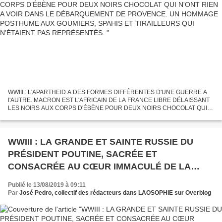
N’ÉTAIENT PAS REPRÉSENTÉS.
WWIII : L'APARTHEID A DES FORMES DIFFÉRENTES D'UNE GUERRE A
l'AUTRE. MACRON EST L'AFRICAIN DE LA FRANCE LIBRE DÉLAISSANT
LES NOIRS AUX CORPS D'ÉBÈNE POUR DEUX NOIRS CHOCOLAT QUI
N'ONT RIEN A VOIR DANS LE DÉBARQUEMENT DE PROVENCE. UN
HOMMAGE POSTHUME AUX...
WWIII : LA GRANDE ET SAINTE RUSSIE DU
PRÉSIDENT POUTINE, SACRÉE ET
CONSACRÉE AU CŒUR IMMACULÉ DE LA
VIERGE MARIE, EST LE NOUVEAU CHEMIN DE
Publié le 13/08/2019 à 09:11
COMPOSTELLE DEPUIS QUE NOTRE DAME
Par
José Pedro, collectif des rédacteurs dans LAOSOPHIE sur Overblog
N'EST PLUS ET QUE LOURDES-PAU A PÉCHÉ.
LA FILLE AÎNÉE DE L'EGLISE EST MORTE ET