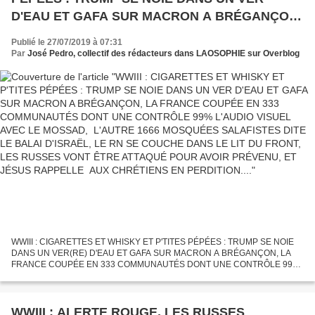
D'EAU ET GAFA SUR MACRON A BRÉGANÇON,
LA FRANCE COUPÉE EN 333 COMMUNAUTÉS
Publié le 27/07/2019 à 07:31
DONT UNE CONTRÔLE 99% L'AUDIO VISUEL
Par
José Pedro, collectif des rédacteurs dans LAOSOPHIE sur Overblog
AVEC LE MOSSAD, L'AUTRE 1666 MOSQUÉES
SALAFISTES DITE LE BALAI D'ISRAËL, LE RN
SE COUCHE DANS LE LIT DU FRONT, LES
RUSSES VONT ÊTRE ATTAQUÉ POUR AVOIR
PRÉVENU, ET JÉSUS RAPPELLE AUX
CHRÉTIENS EN PERDITION....
WWIII : CIGARETTES ET WHISKY ET P'TITES PÉPÉES : TRUMP SE NOIE
DANS UN VER(RE) D'EAU ET GAFA SUR MACRON A BRÉGANÇON, LA
FRANCE COUPÉE EN 333 COMMUNAUTÉS DONT UNE CONTRÔLE 99%
L'AUDIO VISUEL AVEC LE MOSSAD, L'AUTRE 1666 MOSQUÉES
SALAFISTES DITE LE BALAI...
WWIII : ALERTE ROUGE, LES RUSSES