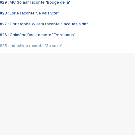
#29 : MC Solaar raconte "Bouge de là"
28 : Lorie raconte "Je vais vite"
#27 : Christophe Willem raconte "Jacques a dit"
#26 : Chimène Badi raconte "Entre nous"
#25 : Indochine raconte "3e sexe"
#24 : Zaho raconte "C'est chelou"
#23 : Patrick Bruel raconte "Au café des délices"
#22 : Kyo raconte "Le chemin"
#21 : Nolwenn Leroy raconte "Cassé"
#20 : Patrick Hernandez raconte "Born to be alive"
#19 : Lorie raconte "Près de moi"
#18 : Michael Jones raconte "A nos actes manqués" (avec Jean-Jacque
#17 : Khaled raconte "Aïcha"