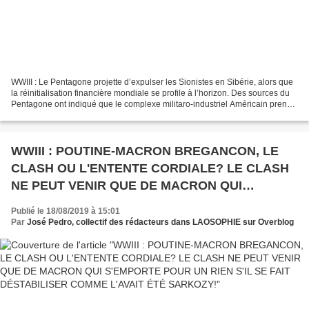
WWIII : Le Pentagone projette d’expulser les Sionistes en Sibérie, alors que
la réinitialisation financière mondiale se profile à l’horizon. Des sources du
Pentagone ont indiqué que le complexe militaro-industriel Américain prend
de sérieuses mesures...
WWIII : POUTINE-MACRON BREGANCON, LE
CLASH OU L'ENTENTE CORDIALE? LE CLASH
NE PEUT VENIR QUE DE MACRON QUI
S'EMPORTE POUR UN RIEN S'IL SE FAIT
Publié le 18/08/2019 à 15:01
DÉSTABILISER COMME L'AVAIT ÉTÉ SARKOZY!
Par
José Pedro, collectif des rédacteurs dans LAOSOPHIE sur Overblog