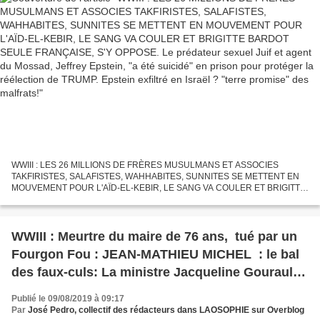
prédateur sexuel Juif et agent du Mossad,
Jeffrey Epstein, "a été suicidé" en prison pour
protéger la réélection de TRUMP. Epstein exfiltré
en Israël ? "terre promise" des malfrats!
WWIII : LES 26 MILLIONS DE FRÈRES MUSULMANS ET ASSOCIES
TAKFIRISTES, SALAFISTES, WAHHABITES, SUNNITES SE METTENT EN
MOUVEMENT POUR L'AÏD-EL-KEBIR, LE SANG VA COULER ET BRIGITTE
BARDOT SEULE FRANÇAISE, S'Y OPPOSE EN FRANCE, TANDIS QUE LE
PAPE FRANCOIS...
WWIII : Meurtre du maire de 76 ans, tué par un
Fourgon Fou : JEAN-MATHIEU MICHEL : le bal
des faux-culs: La ministre Jacqueline Gourault
et Gérard Larcher ont fait le déplacement mais
Publié le 09/08/2019 à 09:17
pas Emmanuel Macron. qui est juste à côté.
Par
José Pedro, collectif des rédacteurs dans LAOSOPHIE sur Overblog