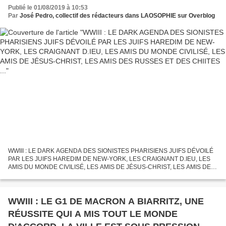
D.IEU, LES AMIS DU MONDE CIVILISÉ, LES
Publié le 01/08/2019 à 10:53
AMIS DE JÉSUS-CHRIST, LES AMIS DES
Par
José Pedro, collectif des rédacteurs dans LAOSOPHIE sur Overblog
RUSSES ET DES CHIITES ...
WWIII : LE DARK AGENDA DES SIONISTES PHARISIENS JUIFS DÉVOILÉ
PAR LES JUIFS HAREDIM DE NEW-YORK, LES CRAIGNANT D.IEU, LES
AMIS DU MONDE CIVILISÉ, LES AMIS DE JÉSUS-CHRIST, LES AMIS DES
RUSSES ET DES CHIITES, AINSI QUE DE L'ISLAM TOLÉRANT QUI SE
RALLIERA...
WWIII : LE G1 DE MACRON A BIARRITZ, UNE
RÉUSSITE QUI A MIS TOUT LE MONDE