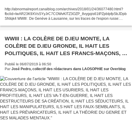
http://abnormalreport.canalblog.com/archives/2018/01/24/36077480.html?
fbclid=IwAR23K9XVsSYyJrC7COWvKITZ3OZP_8vygqis61tPZpbIpfpSbJDpb
SNIqk4 WWIII : De Genève à Lausanne, sur les traces de l'espion russe:
Impliqué dans une tentative d’assassinat au Novichok,...
WWIII : LA COLÈRE DE D.IEU MONTE, LA
COLÈRE DE D.IEU GRONDE, IL HAIT LES
POLITIQUES, IL HAIT LES FRANCS-MAÇONS, IL
HAIT LES USURIERS, IL HAIT LES
Publié le 06/07/2019 à 06:50
PROFITEURS, IL HAIT LES VA-T-EN-GUERRE, IL
Par
José Pedro, collectif des rédacteurs dans LAOSOPHIE sur Overblog
HAIT LES DESTRUCTEURS DE SA CRÉATION,
IL HAIT LES SÉDUCTEURS, IL HAIT LES
MANIPULATEURS, ILS HAIT LES FAUX-
SEMBLANTS, IL HAIT LES PRÉVARICATEURS,
IL HAIT LA THÉORIE DU GENRE ET SES
MALADES MENTAUX.