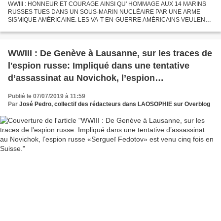
WWIII : HONNEUR ET COURAGE AINSI QU' HOMMAGE AUX 14 MARINS
RUSSES TUES DANS UN SOUS-MARIN NUCLÉAIRE PAR UNE ARME
SISMIQUE AMÉRICAINE. LES VA-T-EN-GUERRE AMÉRICAINS VEULENT
DÉTRUIRE 80% DE L’ESPÈCE HUMAINE. COMME QUAND ILS FAISAIENT
LEUR ESSAIS NUCLÉAIRES...
WWIII : De Genève à Lausanne, sur les traces de
l'espion russe: Impliqué dans une tentative
d’assassinat au Novichok, l’espion
russe «Sergueï Fedotov» est venu cinq fois en
Publié le 07/07/2019 à 11:59
Suisse.
Par
José Pedro, collectif des rédacteurs dans LAOSOPHIE sur Overblog