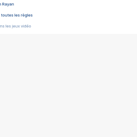
im Rayan
 toutes les règles
s les jeux vidéo
us choquant de Rockstar ? - Le scandale BULLY
e plus moche de Steam
du RÊVE tourne au CAUCHEMAR
pendant 8 heures
it… à tort
umiliés par un jeu vidéo
ire - Final Fantasy 8
ti un empire - Age of Empires
story DOFUS
tard, il crée l'un des pires jeux de tous les temps, MindsEye.