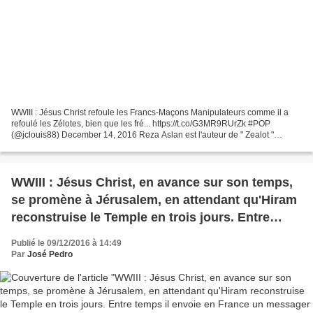
WWIII : Jésus Christ refoule les Francs-Maçons Manipulateurs comme il a
refoulé les Zélotes, bien que les fré... https://t.co/G3MR9RUrZk #POP
(@jclouis88) December 14, 2016 Reza Aslan est l'auteur de " Zealot "
(Zélote, traduit chez les Arènes), le dernier...
WWIII : Jésus Christ, en avance sur son temps,
se promène à Jérusalem, en attendant qu'Hiram
reconstruise le Temple en trois jours. Entre
temps il envoie en France un messager du nom
Publié le 09/12/2016 à 14:49
de Macron.
Par
José Pedro