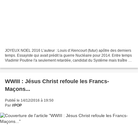
JOYEUX NOEL 2016 L’auteur : Louis d’Alencourt (futur) apôtre des derniers
temps. Essayiste qui avait prédit la guerre Nucléaire pour 2014. Entre temps
Vladimir Poutine l'a seulement retardée, candidat du Système mais traître au
Système, avant de se faire...
WWIII : Jésus Christ refoule les Francs-
Maçons...
Publié le 14/12/2016 à 19:50
Par
#POP