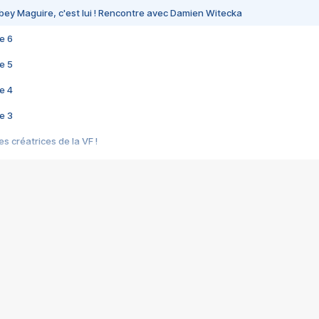
bey Maguire, c'est lui ! Rencontre avec Damien Witecka
e 6
e 5
e 4
e 3
s créatrices de la VF !
e 2
e 1
e Mektoub My Love arrive enfin ! Rencontre avec Shaïn Boumedine et Sal
i : après Toni en famille
elle réalise le bouleversant Dites lui que je l'aime
ais ! Rencontre autour de Vie privée de Rebecca Zlotowski