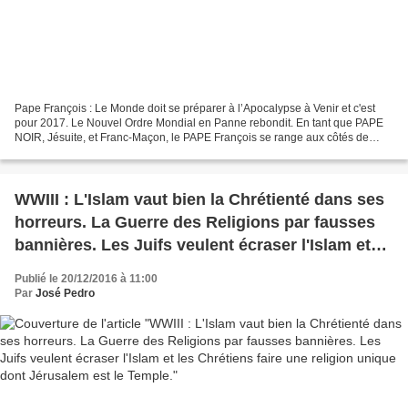
Pape François : Le Monde doit se préparer à l’Apocalypse à Venir et c'est
pour 2017. Le Nouvel Ordre Mondial en Panne rebondit. En tant que PAPE
NOIR, Jésuite, et Franc-Maçon, le PAPE François se range aux côtés de
SATAN (666), n'en déplaise à D.ieu qui...
WWIII : L'Islam vaut bien la Chrétienté dans ses
horreurs. La Guerre des Religions par fausses
bannières. Les Juifs veulent écraser l'Islam et
les Chrétiens faire une religion unique dont
Publié le 20/12/2016 à 11:00
Jérusalem est le Temple.
Par
José Pedro